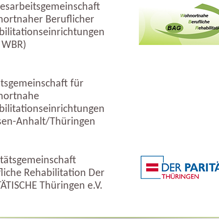
esarbeitsgemeinschaft
ortnaher Beruflicher
ilitationseinrichtungen
 WBR)
tsgemeinschaft für
ortnahe
ilitationseinrichtungen
sen-Anhalt/Thüringen
itätsgemeinschaft
liche Rehabilitation Der
ÄTISCHE Thüringen e.V.