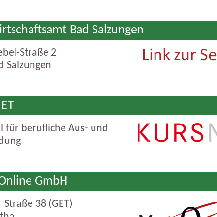
rtschaftsamt Bad Salzungen
ebel-Straße 2
d Salzungen
NET
l für berufliche Aus- und
ldung
Online GmbH
 Straße 38 (GET)
tha