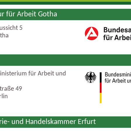
r für Arbeit Gotha
ussicht 5
tha
nisterium für Arbeit und
traße 49
lin
rie- und Handelskammer Erfurt