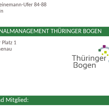
einemann-Ufer 84-88
ln
ONALMANAGEMENT THÜRINGER BOGEN
 Platz 1
menau
nd Mitglied: