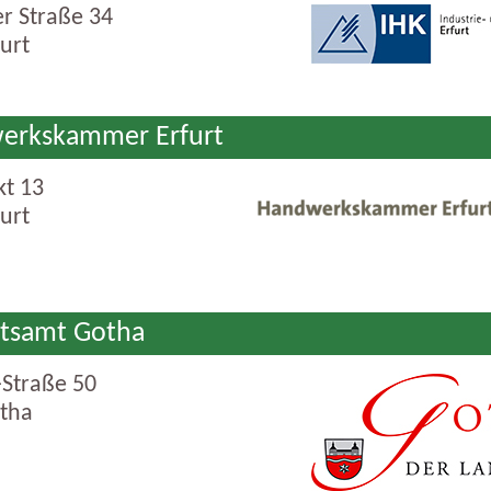
r Straße 34
urt
erkskammer Erfurt
kt 13
urt
atsamt Gotha
-Straße 50
tha