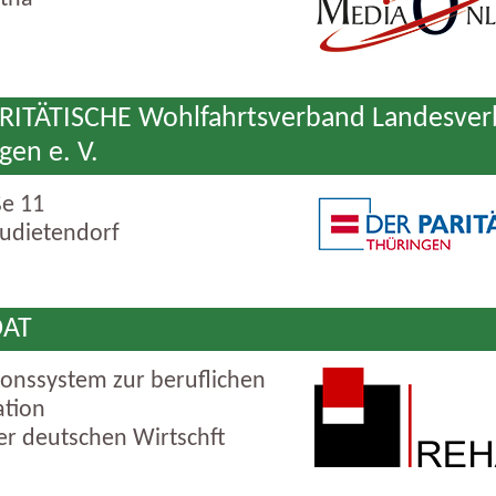
ARITÄTISCHE Wohlfahrtsverband Landesve
gen e. V.
ße 11
udietendorf
DAT
ionssystem zur beruflichen
ation
der deutschen Wirtschft